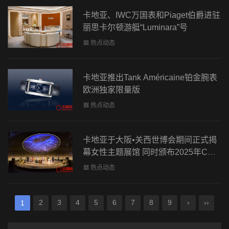
卡地亚、IWC万国表和Piaget伯爵进驻
丽思卡尔顿游艇“Luminara”号
热点动态
卡地亚推出Tank Américaine铂金腕表
欧洲独家限量版
热点动态
卡地亚于大阪•关西世博会期间正式揭
幕女性主题展馆 同时颁布2025年CWI
影响力奖
热点动态
2
3
4
5
6
7
8
9
›
››
1