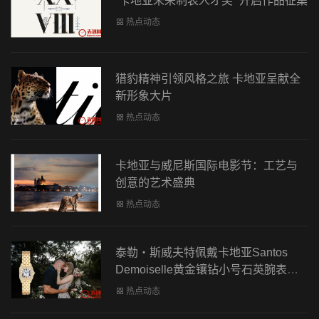
“卡地亚未来制表人才奖” 开启作品征集
热点动态
猎豹精神引领风格之旅 卡地亚呈献全
新形象大片
热点动态
卡地亚与威尼斯国际电影节：工艺与
创意的艺术盛典
热点动态
泰勒・斯威夫特佩戴卡地亚Santos
Demoiselle黄金镶钻小号石英腕表官
宣订婚
热点动态