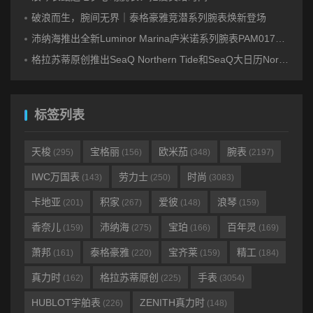
破浪而生，腕间无界｜泰格豪雅竞潜系列腕表焕新登场
沛纳海推出全新Luminor Marina庐米诺系列腕表PAM01707 标志性设计融合高科技材质
格拉苏蒂原创推出SeaQ Northern Tide和SeaQ大日历Northern Tide限量版腕表
标签列表
天梭
宝格丽
欧米茄
腕表
(295)
(156)
(348)
(2197)
IWC万国表
劳力士
时尚
(143)
(250)
(3083)
卡地亚
积家
爱彼
浪琴
(201)
(267)
(148)
(159)
香奈儿
沛纳海
宝珀
百年灵
(159)
(275)
(166)
(169)
萧邦
泰格豪雅
宝齐莱
精工
(161)
(220)
(159)
(184)
真力时
格拉苏蒂原创
手表
(162)
(225)
(3054)
HUBLOT宇舶表
ZENITH真力时
(226)
(148)