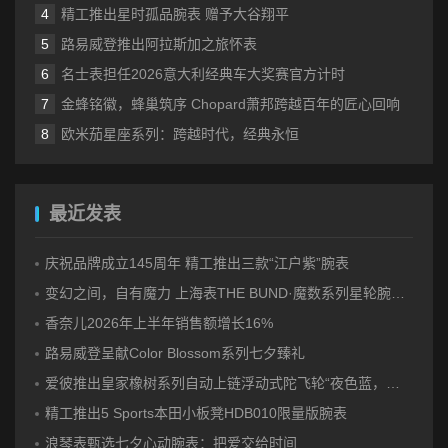
精工推出星时孤品腕表 赠予大谷翔平
路易威登推出阿拉斯加之旅怀表
名士表担任2026意大利经典车大奖赛官方计时
金蜂铭徽，蜂巢筑序 Chopard萧邦跨越百年的匠心回响
欧米茄星座系列：跨越时代，经典永恒
最近发表
庆祝品牌成立145周年 精工推出三款“江户紫”腕表
变幻之间，自有魔力 上海表THE BUND·魔数系列星轮腕表焕新双面登场
香奈儿2026年上半年销售额增长16%
路易威登呈献Color Blossom系列七夕臻礼
爱彼推出皇家橡树系列自动上链浮动式陀飞轮“夜色蓝，云50”陶瓷腕表
精工推出5 Sports本田小板凳HDB010限量版腕表
浪琴表甄选七夕心动腕表：把爱交给时间