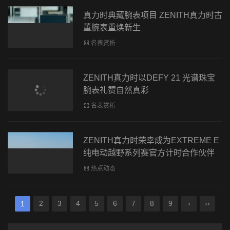
真力时典藏腕表项目 ZENITH真力时古
董腕表重焕新生
名表赏析
ZENITH真力时以DEFY 21 光谱珠宝
腕表礼赞自然真彩
名表赏析
ZENITH真力时荣幸成为EXTREME E
纯电动越野系列赛官方计时合作伙伴
热点动态
2
3
4
5
6
7
8
9
›
››
1