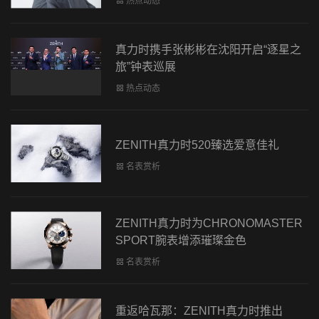
热点动态
真力时携手张彬彬在沈阳开启“逐星之
旅”钟表巡展
热点动态
ZENITH真力时520臻选爱意佳礼
名表赏析
ZENITH真力时为CHRONOMASTER
SPORT腕表增添璀璨金色
名表赏析
重返哈瓦那：ZENITH真力时推出