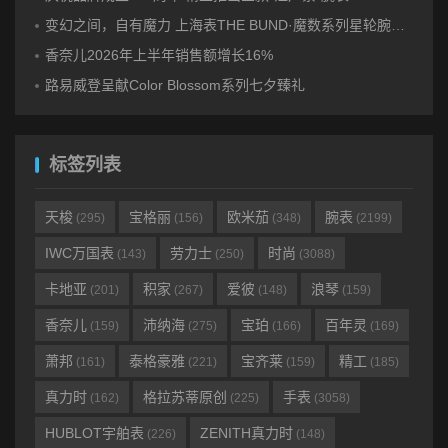
变幻之间，自有魔力 上海表THE BUND·魔数系列星轮腕表焕新双面登场
香奈儿2026年上半年销售额增长16%
路易威登呈献Color Blossom系列七夕臻礼
标签列表
天梭
宝格丽
欧米茄
腕表
(295)
(156)
(348)
(2199)
IWC万国表
劳力士
时尚
(143)
(250)
(3088)
卡地亚
积家
爱彼
浪琴
(201)
(267)
(148)
(159)
香奈儿
沛纳海
宝珀
百年灵
(159)
(275)
(166)
(169)
萧邦
泰格豪雅
宝齐莱
精工
(161)
(221)
(159)
(185)
真力时
格拉苏蒂原创
手表
(162)
(225)
(3058)
HUBLOT宇舶表
ZENITH真力时
(226)
(148)