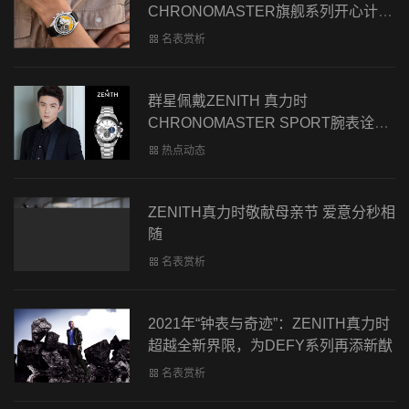
CHRONOMASTER旗舰系列开心计时
码表特别版 祝贺COHIBA高斯巴雪茄
名表赏析
55周年纪念
群星佩戴ZENITH 真力时
CHRONOMASTER SPORT腕表诠释
缤纷魅力
热点动态
ZENITH真力时敬献母亲节 爱意分秒相
随
名表赏析
2021年“钟表与奇迹”：ZENITH真力时
超越全新界限，为DEFY系列再添新猷
名表赏析