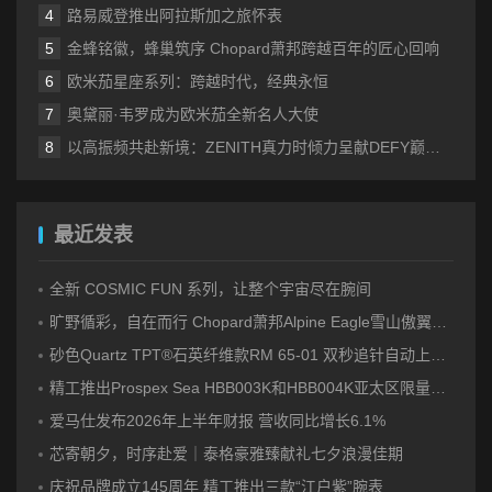
路易威登推出阿拉斯加之旅怀表
金蜂铭徽，蜂巢筑序 Chopard萧邦跨越百年的匠心回响
欧米茄星座系列：跨越时代，经典永恒
奥黛丽·韦罗成为欧米茄全新名人大使
以高振频共赴新境：ZENITH真力时倾力呈献DEFY巅峰系列EXTREME ULTRAVIOLET腕表
最近发表
全新 COSMIC FUN 系列，让整个宇宙尽在腕间
旷野循彩，自在而行 Chopard萧邦Alpine Eagle雪山傲翼系列时计臻选
砂色Quartz TPT®石英纤维款RM 65-01 双秒追针自动上链计时码表
精工推出Prospex Sea HBB003K和HBB004K亚太区限量版腕表
爱马仕发布2026年上半年财报 营收同比增长6.1%
芯寄朝夕，时序赴爱｜泰格豪雅臻献礼七夕浪漫佳期
庆祝品牌成立145周年 精工推出三款“江户紫”腕表