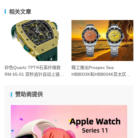
相关文章
砂色Quartz TPT®石英纤维款
精工推出Prospex Sea
RM 65-01 双秒追针自动上链计
HBB003K和HBB004K亚太区限
时码表
量版腕表
赞助商提供