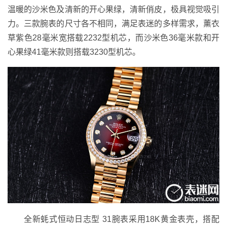
温暖的沙米色及清新的开心果绿，清新俏皮，极具视觉吸引
力。三款腕表的尺寸各不相同，满足表迷的多样需求，薰衣
草紫色28毫米宽搭载2232型机芯，而沙米色36毫米款和开
心果绿41毫米款则搭载3230型机芯。
全新蚝式恒动日志型 31腕表采用18K黄金表壳，搭配