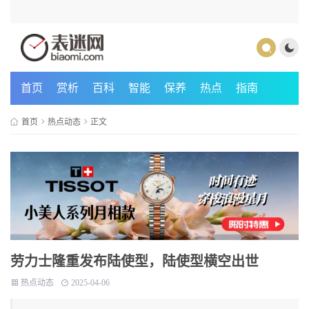
首页
赏析
百科
智能
保养
热点
指南
首页
热点动态
正文
劳力士隆重发布陆使型，陆使型横空出世
热点动态
2025-04-06