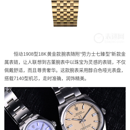
恒动1908型18K黄金款腕表随附“劳力士七臻型”新款金
属表链，让人联想到古董腕表中以珠宝为灵感的表链，不仅
佩戴舒适，而且尊贵奢华。这款腕表采用醇白色哑光表盘，
搭载7140型机芯，走时准确，润饰精美。