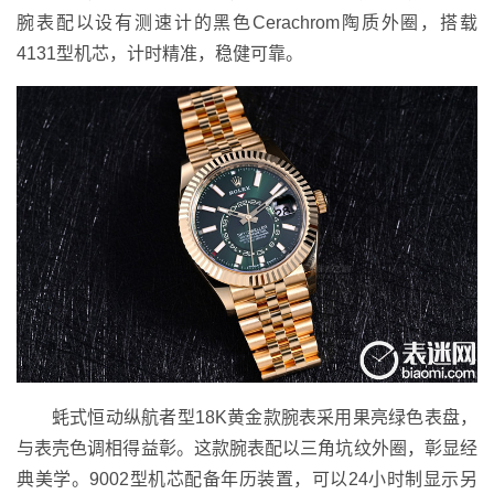
腕表配以设有测速计的黑色Cerachrom陶质外圈，搭载
4131型机芯，计时精准，稳健可靠。
蚝式恒动纵航者型18K黄金款腕表采用果亮绿色表盘，
与表壳色调相得益彰。这款腕表配以三角坑纹外圈，彰显经
典美学。9002型机芯配备年历装置，可以24小时制显示另