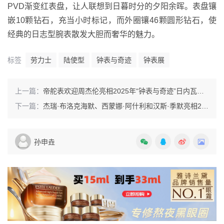
PVD渐变红表盘，让人联想到日暮时分的夕阳余晖。表盘镶
嵌10颗钻石，充当小时标记，而外圈镶46颗圆形钻石，使
经典的日志型腕表散发大胆而奢华的魅力。
标签
劳力士
陆使型
钟表与奇迹
钟表展
上一篇：
帝舵表欢迎周杰伦亮相2025年“钟表与奇迹”日内瓦高级钟表展
下一篇：
杰瑞·布洛克海默、西蒙娜·阿什利和汉斯·季默亮相2025年“钟表与奇迹”日内瓦钟表展IWC万国表展厅，预热即将上映的电影《F1》
孙申垚