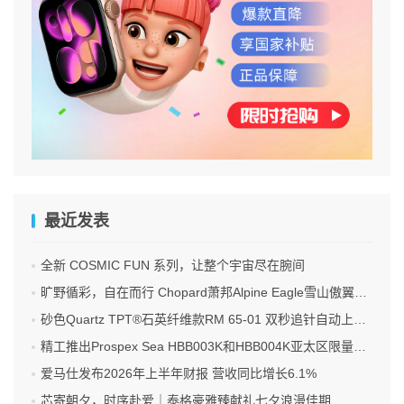
最近发表
全新 COSMIC FUN 系列，让整个宇宙尽在腕间
旷野循彩，自在而行 Chopard萧邦Alpine Eagle雪山傲翼系列时计臻选
砂色Quartz TPT®石英纤维款RM 65-01 双秒追针自动上链计时码表
精工推出Prospex Sea HBB003K和HBB004K亚太区限量版腕表
爱马仕发布2026年上半年财报 营收同比增长6.1%
芯寄朝夕，时序赴爱｜泰格豪雅臻献礼七夕浪漫佳期