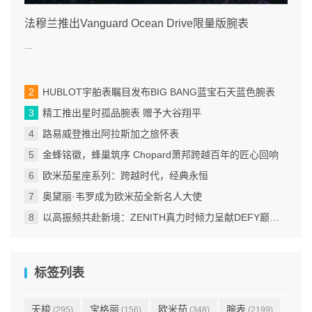
法穆兰推出Vanguard Ocean Drive限量版腕表
...
HUBLOT宇舶表瞩目发布BIG BANG蓝宝石天蓝色腕表
精工推出星时孤品腕表 赠予大谷翔平
路易威登推出阿拉斯加之旅怀表
金蜂铭徽，蜂巢筑序 Chopard萧邦跨越百年的匠心回响
欧米茄星座系列：跨越时代，经典永恒
奥黛丽·韦罗成为欧米茄全新名人大使
以高振频共赴新境：ZENITH真力时倾力呈献DEFY巅峰系列EXTREME ULTRAVIOLET腕表
标签列表
天梭
宝格丽
欧米茄
腕表
(295)
(156)
(348)
(2199)