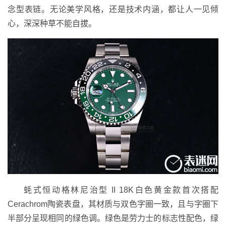
念型表链。无论美学风格，还是技术内涵，都让人一见倾
心，深深种草不能自拔。
蚝式恒动格林尼治型 II 18K白色黄金款首次搭配
Cerachrom陶瓷表盘，其材质与双色字圈一致，且与字圈下
半部分呈现相同的绿色调。绿色是劳力士的标志性配色，绿