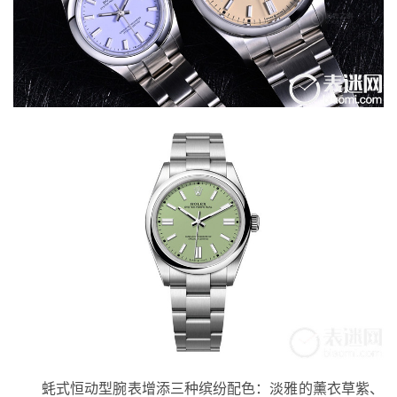
蚝式恒动型腕表增添三种缤纷配色：淡雅的薰衣草紫、