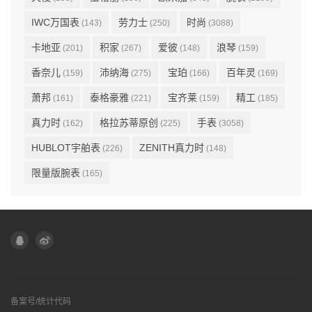
IWC万国表
劳力士
时尚
(143)
(250)
(3088)
卡地亚
积家
爱彼
浪琴
(201)
(267)
(148)
(159)
香奈儿
沛纳海
宝珀
百年灵
(159)
(275)
(166)
(169)
萧邦
泰格豪雅
宝齐莱
精工
(161)
(221)
(159)
(185)
真力时
格拉苏蒂原创
手表
(162)
(225)
(3058)
HUBLOT宇舶表
ZENITH真力时
(226)
(148)
限量版腕表
(165)
备案号/统计代码