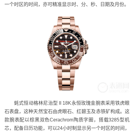
一个时区的时间，亦可精准显示时、分、秒、日期及月份。
蚝式恒动格林尼治型 II 18K永恒玫瑰金腕表采用铁虎眼
石表盘，这种天然宝石由虎眼石、红碧玉及赤铁矿构成。这
款腕表配以棕黑双色Cerachrom陶质字圈，搭载3285型机
芯，配备日历功能，可以24小时制显示另一个时区的时间，