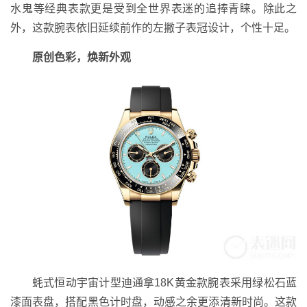
水鬼等经典表款更是受到全世界表迷的追捧青睐。除此之
外，这款腕表依旧延续前作的左撇子表冠设计，个性十足。
原创色彩，焕新外观
蚝式恒动宇宙计型迪通拿18K黄金款腕表采用绿松石蓝
漆面表盘，搭配黑色计时盘，动感之余更添清新时尚。这款