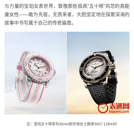
与力量的宝珀女表世界，致敬那些极具“五十噚”风范的高能
量女性——敢为先驱，无畏来者，大胆坚定地在探索深海的
故事中书写属于自己的传奇篇章。
左：宝珀五十噚系列38mm粉珍珠女士腕表5007 12B44R