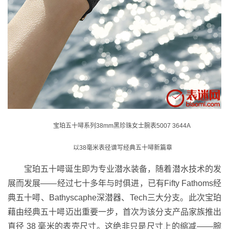
宝珀五十噚系列38mm黑珍珠女士腕表5007 3644A
以38毫米表径谱写经典五十噚新篇章
宝珀五十噚诞生即为专业潜水装备，随着潜水技术的发
展而发展——经过七十多年与时俱进，已有Fifty Fathoms经
典五十噚、Bathyscaphe深潜器、Tech三大分支。此次宝珀
藉由经典五十噚迈出重要一步，首次为该分支产品家族推出
直径 38 毫米的表壳尺寸。这绝非只是尺寸上的缩减——腕