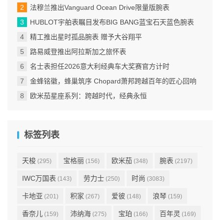
法穆兰推出Vanguard Ocean Drive限量版腕表
HUBLOT宇舶表瞩目发布BIG BANG蓝宝石天蓝色腕表
精工推出星时孤品腕表 赠予大谷翔平
路易威登推出阿拉斯加之旅怀表
名士表担任2026意大利经典车大奖赛官方计时
金蜂铭徽，蜂巢筑序 Chopard萧邦跨越百年的匠心回响
欧米茄星座系列：跨越时代，经典永恒
标签列表
天梭
宝格丽
欧米茄
腕表
(295)
(156)
(348)
(2197)
IWC万国表
劳力士
时尚
(143)
(250)
(3083)
卡地亚
积家
爱彼
浪琴
(201)
(267)
(148)
(159)
香奈儿
沛纳海
宝珀
百年灵
(159)
(275)
(166)
(169)