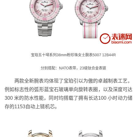
宝珀五十噚系列38mm粉珍珠女士腕表5007 12B44R
分别搭配：NATO表带，23级钛合金表链
两款全新腕表均体现了宝珀引以为傲的卓越制表工艺，
例如标志性的弧形蓝宝石玻璃单向旋转表圈，以及深度可达
300 米的防水性能，同时均搭载了拥有长达100 小时动力储
存的1153自动上链机芯。