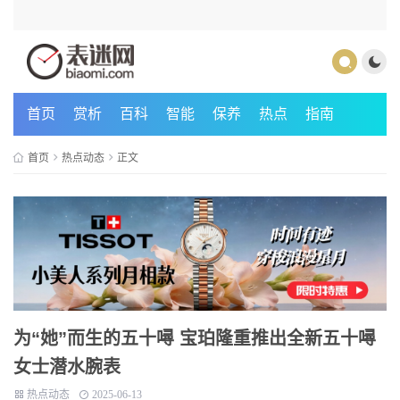
首页
赏析
百科
智能
保养
热点
指南
首页
热点动态
正文
为“她”而生的五十噚 宝珀隆重推出全新五十噚
女士潜水腕表
热点动态
2025-06-13