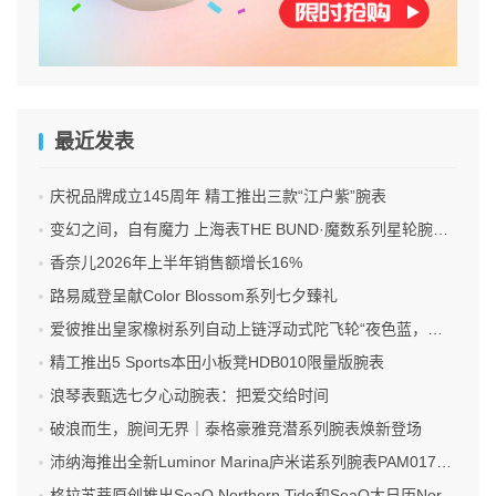
最近发表
庆祝品牌成立145周年 精工推出三款“江户紫”腕表
变幻之间，自有魔力 上海表THE BUND·魔数系列星轮腕表焕新双面登场
香奈儿2026年上半年销售额增长16%
路易威登呈献Color Blossom系列七夕臻礼
爱彼推出皇家橡树系列自动上链浮动式陀飞轮“夜色蓝，云50”陶瓷腕表
精工推出5 Sports本田小板凳HDB010限量版腕表
浪琴表甄选七夕心动腕表：把爱交给时间
破浪而生，腕间无界｜泰格豪雅竞潜系列腕表焕新登场
沛纳海推出全新Luminor Marina庐米诺系列腕表PAM01707 标志性设计融合高科技材质
格拉苏蒂原创推出SeaQ Northern Tide和SeaQ大日历Northern Tide限量版腕表