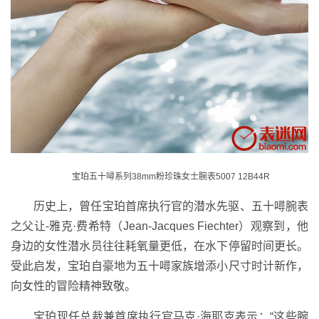
宝珀五十噚系列38mm粉珍珠女士腕表5007 12B44R
历史上，曾任宝珀首席执行官的潜水先驱、五十噚腕表
之父让-雅克·费希特（Jean-Jacques Fiechter）观察到，他
身边的女性潜水员往往耗氧量更低，在水下停留时间更长。
受此启发，宝珀自豪地为五十噚家族增添小尺寸时计新作，
向女性的冒险精神致敬。
宝珀现任总裁兼首席执行官马克·海耶克表示：“这些腕