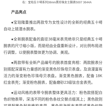
右：宝珀五十噚系列38mm黑珍珠女士腕表5007 3644A
产品亮点
●宝珀隆重推出两款专为女性设计的全新的经典五十噚
自动上链潜水腕表。
●全新腕表配备的直径38毫米表壳绝非只是经典五十噚
腕表的尺寸缩小版，而是经由全盘重新设计，对比例布局进
行调整，以使腕表整体更为协调、美观。
●两款带有全新产品编号的腕表首度亮相：两款腕表分
别搭配深邃有力量感的渐变黑色珍珠母贝表盘，及浪漫富有
活力的渐变粉色珍珠母贝表盘。渐变黑色腕表，配备 18K
红金表壳；渐变粉色腕表，配备磨砂23级钛合金表壳。
●运动风格的表带令腕表整体更具活力：粉色款搭配白
色织物表带，深浅不同的粉色条纹交替点缀其上；黑色款则
可搭配黑色耐热橡胶表带、黑色航海帆布表带或黑色织物