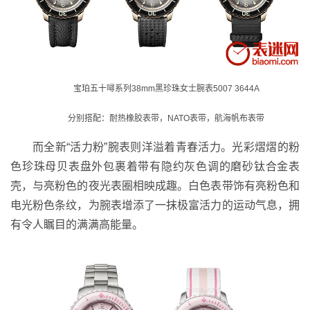
宝珀五十噚系列38mm黑珍珠女士腕表5007 3644A
分别搭配：耐热橡胶表带，NATO表带，航海帆布表带
而全新“活力粉”腕表则洋溢着青春活力。光彩熠熠的粉
色珍珠母贝表盘外包裹着带有隐约灰色调的磨砂钛合金表
壳，与亮粉色的夜光表圈相映成趣。白色表带饰有亮粉色和
电光粉色条纹，为腕表增添了一抹极富活力的运动气息，拥
有令人瞩目的满满高能量。