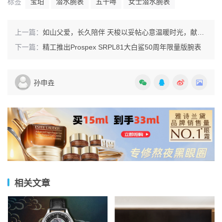
标签
宝珀
潜水腕表
五十噚
女士潜水腕表
上一篇：
如山父爱，长久陪伴 天梭以妥帖心意温暖时光，献礼父亲节
下一篇：
精工推出Prospex SRPL81大白鲨50周年限量版腕表
孙申垚
相关文章