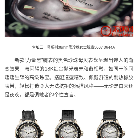
宝珀五十噚系列38mm黑珍珠女士腕表5007 3644A
新款“力量黑”腕表的黑色珍珠母贝表盘呈现出迷人的渐
变效果，与闪耀的18K红金抛光表壳和谐相融，如同于腕间
熠熠生辉的高级珠宝。搭配造型精致、佩戴舒适的耐热橡胶
表带，轻松打造令人无法抗拒的混搭风格——无论是白天还
是夜晚，都是佩戴者的个性宣言。