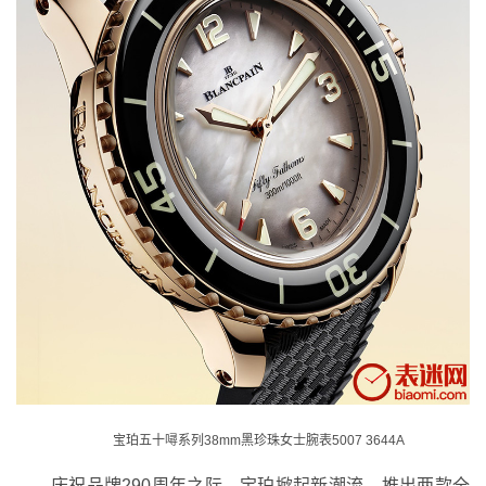
宝珀五十噚系列38mm黑珍珠女士腕表5007 3644A
庆祝品牌290周年之际，宝珀掀起新潮流，推出两款全