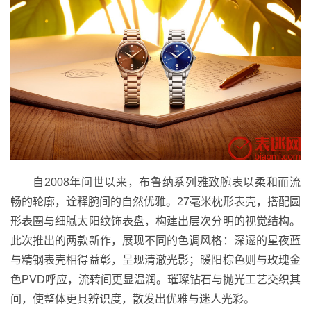
自2008年问世以来，布鲁纳系列雅致腕表以柔和而流
畅的轮廓，诠释腕间的自然优雅。27毫米枕形表壳，搭配圆
形表圈与细腻太阳纹饰表盘，构建出层次分明的视觉结构。
此次推出的两款新作，展现不同的色调风格：深邃的星夜蓝
与精钢表壳相得益彰，呈现清澈光影；暖阳棕色则与玫瑰金
色PVD呼应，流转间更显温润。璀璨钻石与抛光工艺交织其
间，使整体更具辨识度，散发出优雅与迷人光彩。