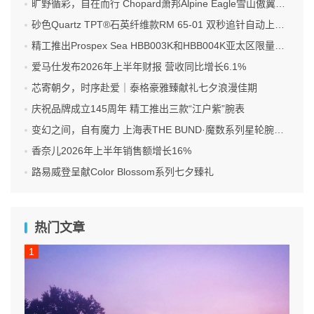
旷野循彩，自在而行 Chopard萧邦Alpine Eagle雪山傲翼系列时计臻选
砂色Quartz TPT®石英纤维款RM 65-01 双秒追针自动上链计时码表
精工推出Prospex Sea HBB003K和HBB004K亚太区限量版腕表
爱马仕发布2026年上半年财报 营收同比增长6.1%
芯寄朝夕，时序赴爱｜泰格豪雅臻献礼七夕浪漫佳期
庆祝品牌成立145周年 精工推出三款“江户紫”腕表
变幻之间，自有魔力 上海表THE BUND·魔数系列星轮腕表焕新双面登场
香奈儿2026年上半年销售额增长16%
路易威登呈献Color Blossom系列七夕臻礼
热门文章