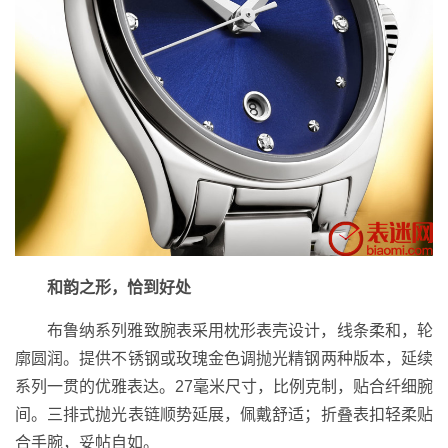
和韵之形，恰到好处
布鲁纳系列雅致腕表采用枕形表壳设计，线条柔和，轮
廓圆润。提供不锈钢或玫瑰金色调抛光精钢两种版本，延续
系列一贯的优雅表达。27毫米尺寸，比例克制，贴合纤细腕
间。三排式抛光表链顺势延展，佩戴舒适；折叠表扣轻柔贴
合手腕，妥帖自如。