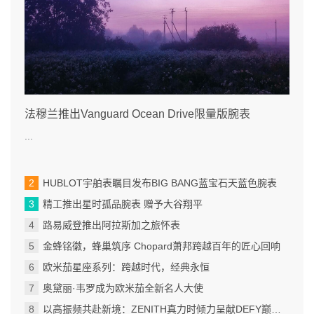
法穆兰推出Vanguard Ocean Drive限量版腕表
...
HUBLOT宇舶表瞩目发布BIG BANG蓝宝石天蓝色腕表
精工推出星时孤品腕表 赠予大谷翔平
路易威登推出阿拉斯加之旅怀表
金蜂铭徽，蜂巢筑序 Chopard萧邦跨越百年的匠心回响
欧米茄星座系列：跨越时代，经典永恒
奥黛丽·韦罗成为欧米茄全新名人大使
以高振频共赴新境：ZENITH真力时倾力呈献DEFY巅峰系列EXTREME ULTRAVIOLET腕表