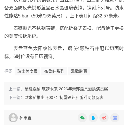
备双面防反光拱形蓝宝石水晶玻璃表镜，镌刻序列号。防水
性能达5 bar（50米/165英尺），上下表耳间距32.57毫米。
表链抛光不锈钢表链，搭配折叠式表扣，配备便于更换
的美度快拆系统。
表盘蓝色太阳纹饰表盘，镶嵌4颗钻石并配以切
面时
标，6时位设有日历视窗。
标签
瑞士美度表
布鲁纳系列
雅致腕表
上一篇：
星耀戛纳 筑梦未来 2026年萧邦最具潜质演员奖
下一篇：
欧米茄推出《007：初露锋芒》游戏同款腕表
孙申垚