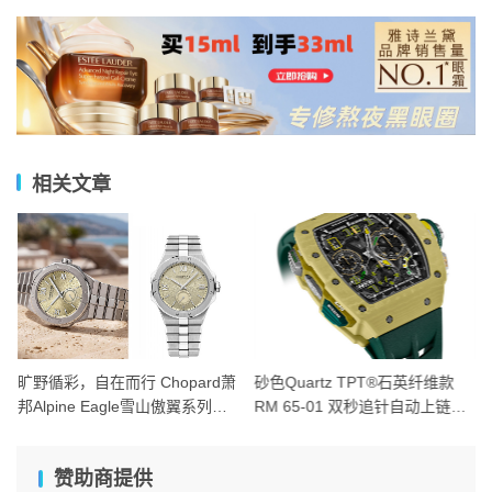
相关文章
旷野循彩，自在而行 Chopard萧
砂色Quartz TPT®石英纤维款
邦Alpine Eagle雪山傲翼系列时
RM 65-01 双秒追针自动上链计
计臻选
时码表
赞助商提供