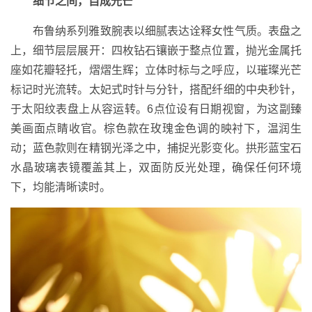
细节之间，自成光芒
布鲁纳系列雅致腕表以细腻表达诠释女性气质。表盘之
上，细节层层展开：四枚钻石镶嵌于整点位置，抛光金属托
座如花瓣轻托，熠熠生辉；立体时标与之呼应，以璀璨光芒
标记时光流转。太妃式时针与分针，搭配纤细的中央秒针，
于太阳纹表盘上从容运转。6点位设有日期视窗，为这副臻
美画面点睛收官。棕色款在玫瑰金色调的映衬下，温润生
动；蓝色款则在精钢光泽之中，捕捉光影变化。拱形蓝宝石
水晶玻璃表镜覆盖其上，双面防反光处理，确保任何环境
下，均能清晰读时。