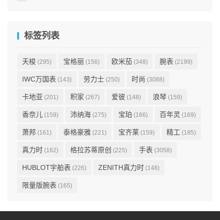
标签列表
天梭
宝格丽
欧米茄
腕表
(295)
(156)
(348)
(2199)
IWC万国表
劳力士
时尚
(143)
(250)
(3088)
卡地亚
积家
爱彼
浪琴
(201)
(267)
(148)
(159)
香奈儿
沛纳海
宝珀
百年灵
(159)
(275)
(166)
(169)
萧邦
泰格豪雅
宝齐莱
精工
(161)
(221)
(159)
(185)
真力时
格拉苏蒂原创
手表
(162)
(225)
(3058)
HUBLOT宇舶表
ZENITH真力时
(226)
(148)
限量版腕表
(165)