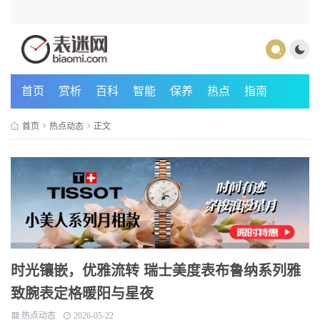
首页
赏析
百科
智能
保养
热点
指南
首页
热点动态
正文
时光镶嵌，优雅流转 瑞士美度表布鲁纳系列雅
致腕表定格暖阳与星夜
热点动态
2026-05-22