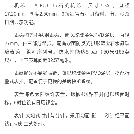
机芯 ETA F03.115石英机芯，尺寸7 ¾'''，直径
17.20mm，厚度2.50mm，3颗红宝石。具备时、分、秒及
日期显示功能。
表壳抛光不锈钢表壳，覆以玫瑰金色PVD涂层，直径
27mm，由三部分组成。配备双面防反光拱形蓝宝石水晶玻
璃表镜，镌刻序列号。防水性能达5 bar（50米/165英
尺），上下表耳间距32.57毫米。
表链抛光不锈钢表链，覆以玫瑰金色PVD涂层，搭配折
叠式表扣，配备便于更换的美度快拆系统。
表盘棕色太阳纹饰表盘，镶嵌4颗钻石并配以切面时
标，6时位设有日历视窗。
表针 太妃式时针与分针，采用切面设计，秒针经平面
钻石切割工艺处理。