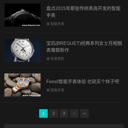
盘点2015年那些传统表商开发的智能
手表
智能手表
宝玑(BREGUET)经典系列女士月相腕
表雅致新作
名表赏析
Fossil智能手表体验 也就买个样子吧
智能手表
2
3
›
››
1