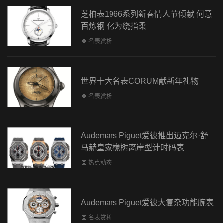
芝柏表1966系列新春情人节倾献 何意
百炼钢 化为绕指柔
名表赏析
世界十大名表CORUM献新年礼物
名表赏析
Audemars Piguet爱彼推出迈克尔·舒
马赫皇家橡树离岸型计时码表
热点动态
Audemars Piguet爱彼大复杂功能腕表
名表赏析