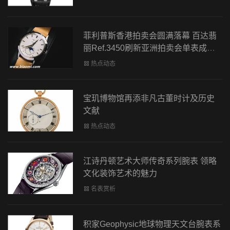
菲利普斯香港拍卖会圆满落幕 百达翡
丽Ref.3450刷新亚洲拍卖会单表成交
价记录
热点动态
宝玑博物馆再添非凡古董时计及历史
文献
热点动态
江诗丹顿艺术大师传奇系列腕表 领略
文化装饰艺术的魅力
名表赏析
积家Geophysic地球物理天文台腕表系