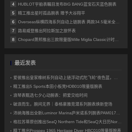
HUBLOT宇舶表瞩目发布BIG BANG蓝宝石天蓝色腕表
精工推出星时孤品腕表 赠予大谷翔平
Overseas纵横四海系列自动上链腕表 两款34.5毫米全新款式设计 大胆醒目的绚彩配色 为运动时尚腕表增添温婉柔美的女性特质
路易威登推出阿拉斯加之旅怀表
Chopard萧邦推出三款限量版Mille Miglia Classic计时码表
最近发表
爱彼推出皇家橡树系列自动上链浮动式陀飞轮“夜色蓝，云50”陶瓷腕表
精工推出5 Sports本田小板凳HDB010限量版腕表
浪琴表甄选七夕心动腕表：把爱交给时间
破浪而生，腕间无界｜泰格豪雅竞潜系列腕表焕新登场
沛纳海推出全新Luminor Marina庐米诺系列腕表PAM01707 标志性设计融合高科技材质
格拉苏蒂原创推出SeaQ Northern Tide和SeaQ大日历Northern Tide限量版腕表
精工推出Prospex 1965 Heritage Diver HBC010限量版腕表