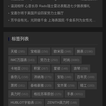
温润相伴 心意长存 Rado瑞士雷达表甄选七夕腕表臻礼
宝嘉尔将于美国开设四家劳力士展厅
芳华自有光，光阴值千金 上海表国民·千金系列为女性光芒加冕
标签列表
天梭
宝格丽
欧米茄
腕表
(295)
(156)
(348)
(2196)
IWC万国表
劳力士
时尚
(143)
(250)
(3080)
卡地亚
积家
爱彼
浪琴
(201)
(267)
(148)
(159)
香奈儿
沛纳海
宝珀
百年灵
(158)
(275)
(166)
(169)
萧邦
泰格豪雅
宝齐莱
精工
(161)
(220)
(159)
(183)
真力时
格拉苏蒂原创
手表
(162)
(225)
(3051)
HUBLOT宇舶表
ZENITH真力时
(226)
(148)