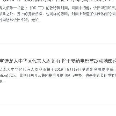
牌大使朱一龙登上《DRIFT》伦敦特辑封面，画面中的他，依旧温润如玉
除此之外，腕上的腕表点缀，也同样的吸睛。封面上营造了优雅休闲的惬
尚感却依旧不减。无论...
ron宝诗龙大中华区代言人周冬雨将于2019年5月19日受邀出席戛纳电
in Motion)论坛，此项目由开云集团携手戛纳电影节举办，也是电影节的重
..