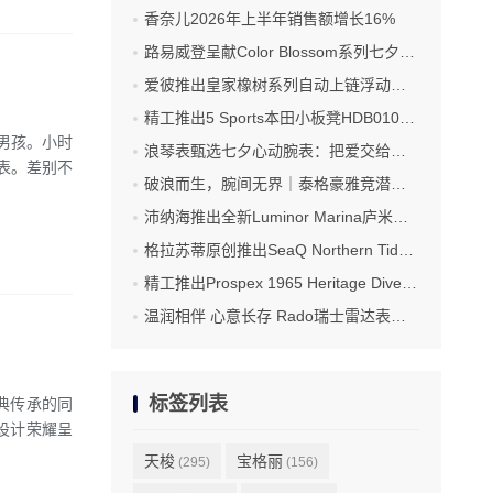
香奈儿2026年上半年销售额增长16%
路易威登呈献Color Blossom系列七夕臻礼
爱彼推出皇家橡树系列自动上链浮动式陀飞轮“夜色蓝，云50”陶瓷腕表
精工推出5 Sports本田小板凳HDB010限量版腕表
男孩。小时
浪琴表甄选七夕心动腕表：把爱交给时间
表。差别不
破浪而生，腕间无界｜泰格豪雅竞潜系列腕表焕新登场
沛纳海推出全新Luminor Marina庐米诺系列腕表PAM01707 标志性设计融合高科技材质
格拉苏蒂原创推出SeaQ Northern Tide和SeaQ大日历Northern Tide限量版腕表
精工推出Prospex 1965 Heritage Diver HBC010限量版腕表
温润相伴 心意长存 Rado瑞士雷达表甄选七夕腕表臻礼
标签列表
经典传承的同
新设计荣耀呈
天梭
宝格丽
(295)
(156)