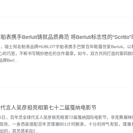
来，瑞士知名制表品牌HUBLOT宇舶表携手巴黎百年鞋履世家Berluti，
心的巧思，不断书写精妙绝伦的合作篇章。如今，双方共同打造的第四款
Berl...
球代言人吴彦祖亮相第七十二届戛纳电影节
16日，百年灵全球代言人吴彦祖亮相第72届戛纳国际电影节，非竞赛展映
现场，一身西装搭配百年灵璞雅B01计时腕表，十分的帅气有型。璞雅
出的，其灵感来自2...