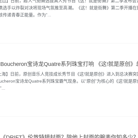
，昆山】日前，超人气街舞选拔真人秀节目《这！就是街舞》第二季发布会
携选手以炸裂对决将现场气氛推至高潮。《这！就是街舞》第二季开播在
传递青春正能量。作为“...
，上海】日前，原创音乐人竞技成长秀节目《这!就是原创》进入到总决赛突
ucheron宝诗龙Quatre系列珠宝霸气现身。以“原创”为核心的《这!就是
..
《DRIFT》伦敦特辑封面？陪他上封面的腕表你知多少