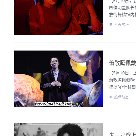
【5月10日
四位明星队长
放街舞精神内核
名表赏析
【5月10日
萧敬腾佩戴Bo
捕捉“心怀猛兽”.
热点动态
朱一龙登上