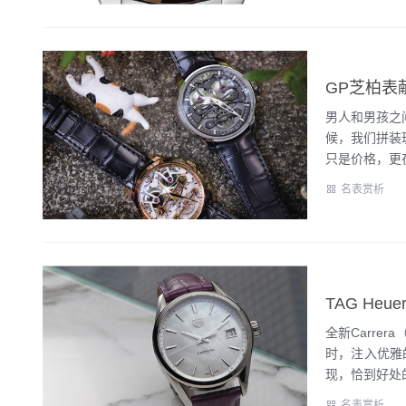
GP芝柏表
男人和男孩之
候，我们拼装
只是价格，更在
名表赏析
TAG H
全新Carr
时，注入优雅
现，恰到好处的
名表赏析