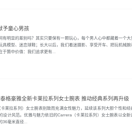
献予童心男孩
间有明显的差别吗？其实只要保有一颗玩心，每个男人心中都藏着一个大
玩具模型、迷恋球鞋；长大以后，我们着迷摄影、享受开车、把玩机械腕
于箇中价值：我们追求更有...
euer泰格豪雅全新卡莱拉系列女士腕表 推动经典系列再升级
era（卡莱拉系列）女士腕表别致而充满女性魅力，延续该系列大胆个性和
的设计风范。优雅与魅力依旧的Carrera（卡莱拉系列）女士腕表以全
36毫米直径...