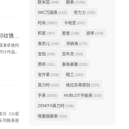
欧米茄
腕表
(348)
(2196)
IWC万国表
劳力士
(143)
(250)
时尚
卡地亚
(3082)
(201)
积家
爱彼
浪琴
(267)
(148)
(159)
HUBLOT宇舶表携手Berluti铸就品质典范 将Berluti标志性的“Scritto”印纹镌刻于表壳
香奈儿
沛纳海
(159)
(275)
以精湛卓绝的
时计作品，
宝珀
百年灵
(166)
(169)
萧邦
泰格豪雅
(161)
(220)
宝齐莱
精工
(159)
(183)
真力时
格拉苏蒂原创
(162)
(225)
手表
HUBLOT宇舶表
(3053)
(226)
ZENITH真力时
(148)
影片《火箭
限量版腕表
(164)
系列腕表是