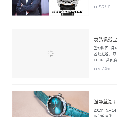
名表赏析
袁弘佩戴宝
当地时间5月
首映红毯。现
EPURE系列腕
热点动态
澄净蓝湖 用
2019年5月1
相偎的陪伴。