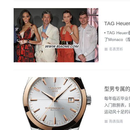
• TAG Heu
了Monaco
名表赏析
型男专属
每年临近毕业
入门款腕表，
运动风十足的表
购表指南