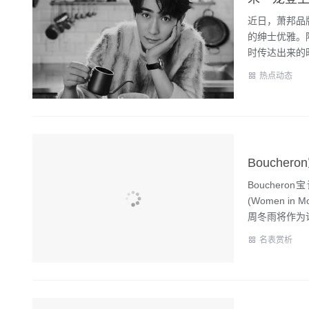
近日，萧邦品
的绅士优雅。
时传达出来的时
热点动态
Bouche
(Women 
周冬雨将作为论.
名表赏析