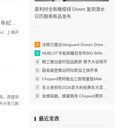
豪利时全新橄榄绿 Divers 复刻潜水
日历腕表新品发布
TAG Heuer泰格豪雅Monaco（摩纳哥系列）腕表 经典表款迎来50周年纪念盛典
...
rix）上揭开
法穆兰推出Vanguard Ocean Drive限量版腕表
HUBLOT宇舶表瞩目发布BIG BANG蓝宝石天蓝色腕表
精工推出星时孤品腕表 赠予大谷翔平
路易威登推出阿拉斯加之旅怀表
Chopard萧邦推出三款限量版Mille Miglia Classic计时码表
名士表担任2026意大利经典车大奖赛官方计时
金蜂铭徽，蜂巢筑序 Chopard萧邦跨越百年的匠心回响
款。而提到
天分享几款
最近发表