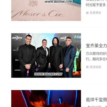
时光赋予爱多..
名表赏析
宝齐莱全
万众期待的好莱坞
行，期间多位电影
热点动态