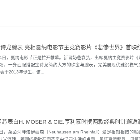
诗龙腕表 亮相戛纳电影节主竞赛影片《悲惨世界》首映
14日，戛纳电影节正是拉开帷幕。新晋奶爸袁弘，出席戛纳主竞赛影片《
场，一身西服搭配宝诗龙简约大方的珠宝与腕表，完美展现优雅沉稳气
表于2013年诞生，该...
芯表白H. MOSER & CIE.亨利慕时携两款经典时计邂
4日，莱茵河畔诺伊豪森（Neuhausen am Rheinfall）爱是相知相惜
时光流转，腕间的指针在滴答声中记录生活的点滴，见证真情惬意，见证