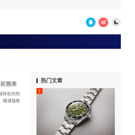
热门文章
行陀飞轮腕表
激越体验的热
。精湛独绝