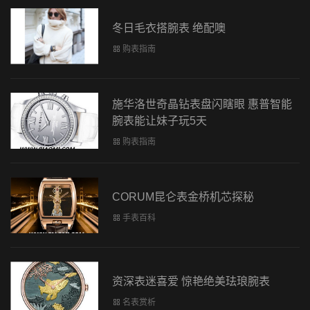
冬日毛衣搭腕表 绝配噢
购表指南
施华洛世奇晶钻表盘闪瞎眼 惠普智能
腕表能让妹子玩5天
购表指南
CORUM昆仑表金桥机芯探秘
手表百科
资深表迷喜爱 惊艳绝美珐琅腕表
名表赏析