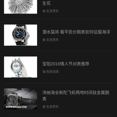
生花
名表赏析
潜水猛将 看平民价腕表如何征服海洋
名表赏析
宝珀2016情人节对表推荐
购表指南
沛纳海全新陀飞轮两地时间钛金属腕
表
名表赏析