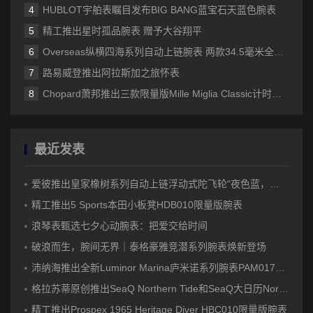
HUBLOT宇舶表瞩目发布BIG BANG蓝宝石天蓝色腕表
精工推出星时孤品腕表 赠予大谷翔平
Overseas纵横四海系列自动上链腕表 两款34.5毫米全新款式设计 大胆醒目的绚彩配色 为运动时尚腕表增添温婉柔美的女性特质
路易威登推出阿拉斯加之旅怀表
Chopard萧邦推出三款限量版Mille Miglia Classic计时码表
最近发表
爱彼推出皇家橡树系列自动上链浮动式陀飞轮“夜色蓝，云50”陶瓷腕表
精工推出5 Sports本田小板凳HDB010限量版腕表
浪琴表甄选七夕心动腕表：把爱交给时间
破浪而生，腕间无界｜泰格豪雅竞潜系列腕表焕新登场
沛纳海推出全新Luminor Marina庐米诺系列腕表PAM01707 标志性设计融合高科技材质
格拉苏蒂原创推出SeaQ Northern Tide和SeaQ大日历Northern Tide限量版腕表
精工推出Prospex 1965 Heritage Diver HBC010限量版腕表