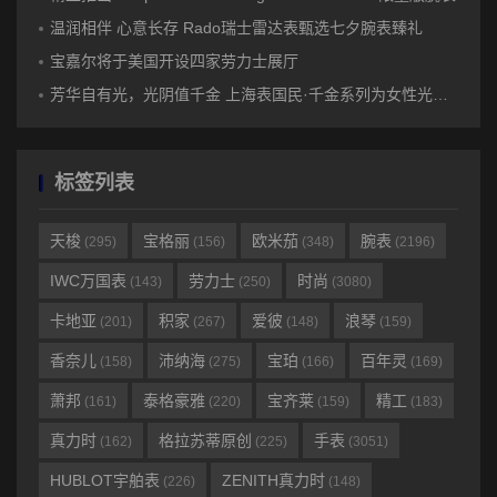
温润相伴 心意长存 Rado瑞士雷达表甄选七夕腕表臻礼
宝嘉尔将于美国开设四家劳力士展厅
芳华自有光，光阴值千金 上海表国民·千金系列为女性光芒加冕
标签列表
天梭
宝格丽
欧米茄
腕表
(295)
(156)
(348)
(2196)
IWC万国表
劳力士
时尚
(143)
(250)
(3080)
卡地亚
积家
爱彼
浪琴
(201)
(267)
(148)
(159)
香奈儿
沛纳海
宝珀
百年灵
(158)
(275)
(166)
(169)
萧邦
泰格豪雅
宝齐莱
精工
(161)
(220)
(159)
(183)
真力时
格拉苏蒂原创
手表
(162)
(225)
(3051)
HUBLOT宇舶表
ZENITH真力时
(226)
(148)