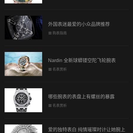
外国表迷最爱的小众品牌推荐
购表指南
Nardin 全新球蟒镂空陀飞轮腕表
名表赏析
哪些腕表的表盘上有螺丝的暴露
名表赏析
爱的独特表白 纯情璀璨时计让她腕上