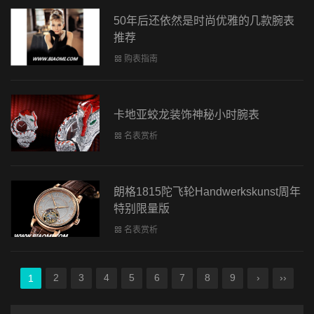
50年后还依然是时尚优雅的几款腕表
推荐
购表指南
卡地亚蛟龙装饰神秘小时腕表
名表赏析
朗格1815陀飞轮Handwerkskunst周年
特别限量版
名表赏析
2
3
4
5
6
7
8
9
›
››
1