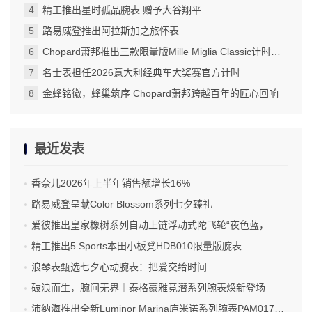
精工推出星时孤品腕表 赠予大谷翔平
路易威登推出阿拉斯加之旅怀表
Chopard萧邦推出三款限量版Mille Miglia Classic计时码表
名士表担任2026意大利经典车大奖赛官方计时
金蜂铭徽，蜂巢筑序 Chopard萧邦跨越百年的匠心回响
最近发表
香奈儿2026年上半年销售额增长16%
路易威登呈献Color Blossom系列七夕臻礼
爱彼推出皇家橡树系列自动上链浮动式陀飞轮“夜色蓝，云50”陶瓷腕表
精工推出5 Sports本田小板凳HDB010限量版腕表
浪琴表甄选七夕心动腕表：把爱交给时间
破浪而生，腕间无界｜泰格豪雅竞潜系列腕表焕新登场
沛纳海推出全新Luminor Marina庐米诺系列腕表PAM01707 标志性设计融合高科技材质