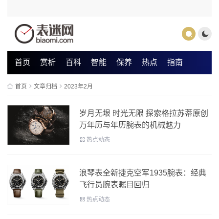
首页
赏析
百科
智能
保养
热点
指南
首页
文章归档
2023年2月
岁月无垠 时光无限 探索格拉苏蒂原创
万年历与年历腕表的机械魅力
热点动态
浪琴表全新捷克空军1935腕表：经典
飞行员腕表瞩目回归
热点动态