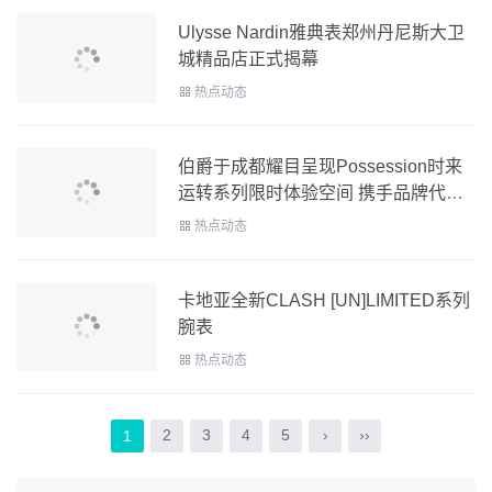
Ulysse Nardin雅典表郑州丹尼斯大卫
城精品店正式揭幕
热点动态
伯爵于成都耀目呈现Possession时来
运转系列限时体验空间 携手品牌代言
人王俊凯转动闪
热点动态
卡地亚全新CLASH [UN]LIMITED系列
腕表
热点动态
2
3
4
5
›
››
1