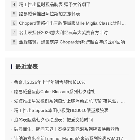
精工推出星时孤品腕表 赠予大谷翔平
路易威登推出阿拉斯加之旅怀表
Chopard萧邦推出三款限量版Mille Miglia Classic计时码表
名士表担任2026意大利经典车大奖赛官方计时
金蜂铭徽，蜂巢筑序 Chopard萧邦跨越百年的匠心回响
最近发表
香奈儿2026年上半年销售额增长16%
路易威登呈献Color Blossom系列七夕臻礼
爱彼推出皇家橡树系列自动上链浮动式陀飞轮“夜色蓝，云50”陶瓷腕表
精工推出5 Sports本田小板凳HDB010限量版腕表
浪琴表甄选七夕心动腕表：把爱交给时间
破浪而生，腕间无界｜泰格豪雅竞潜系列腕表焕新登场
沛纳海推出全新Luminor Marina庐米诺系列腕表PAM01707 标志性设计融合高科技材质