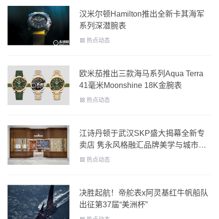
汉米尔顿Hamilton推出全新卡其海军
系列深潜腕表
热点动态
欧米茄推出三款海马系列Aqua Terra
41毫米Moonshine 18K金腕表
热点动态
江诗丹顿于武汉SKP盛大揭幕全新专
卖店 隽永风格融汇品牌美学与城市气
韵
热点动态
决胜起航！帝舵表x阿灵基红牛帆船队
出征第37届“美洲杯”