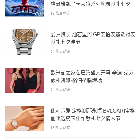
格豪雅甄呈卡莱拉系列腕表献礼七夕
热点动态
爱意悠长 灿若星河 GP芝柏表臻选对表
献礼七夕佳节
热点动态
欧米茄之家在巴黎盛大开幕 辛迪·克劳
馥和凯雅·格伯莅临现场
热点动态
此刻示爱 定格刹那永恒 BVLGARI宝格
丽甄选腕表佳作献礼七夕情人节
热点动态