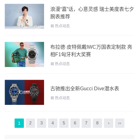
浪漫“嘉”话，心意灵感 瑞士美度表七夕
腕表推荐
热点动态
布拉德·皮特佩戴IWC万国表定制款 亮
相F1匈牙利大奖赛
热点动态
古驰推出全新Gucci Dive潜水表
热点动态
2
3
4
5
6
7
8
›
››
1