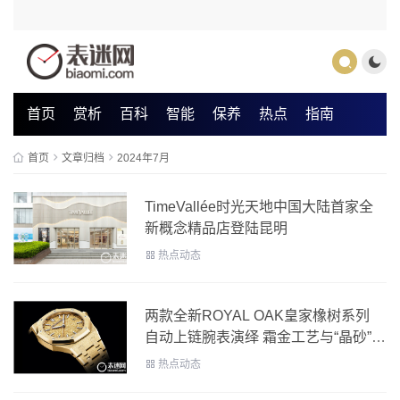
首页
赏析
百科
智能
保养
热点
指南
首页
文章归档
2024年7月
TimeVallée时光天地中国大陆首家全
新概念精品店登陆昆明
热点动态
两款全新ROYAL OAK皇家橡树系列
自动上链腕表演绎 霜金工艺与“晶砂”表
盘的迷人交辉
热点动态