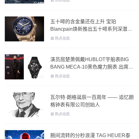
热点动态
五十噚的含金量还在上升 宝珀
Blancpain焕新推出五十噚系列深潜器
全金款腕表
热点动态
演员屈楚萧佩戴HUBLOT宇舶表BIG
BANG MECA-10黑色魔力腕表 出席
FIRST青年电影展
热点动态
瓦尔特·朗格诞辰一百周年 —— 追忆朗
格钟表有限公司创始人
热点动态
腕间流转的分秒浪漫 TAG HEUER泰