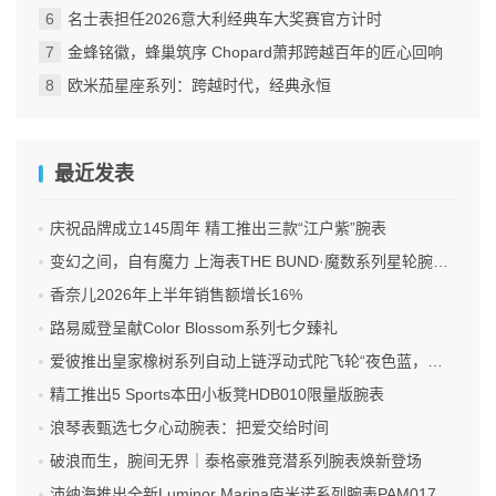
名士表担任2026意大利经典车大奖赛官方计时
金蜂铭徽，蜂巢筑序 Chopard萧邦跨越百年的匠心回响
欧米茄星座系列：跨越时代，经典永恒
最近发表
庆祝品牌成立145周年 精工推出三款“江户紫”腕表
变幻之间，自有魔力 上海表THE BUND·魔数系列星轮腕表焕新双面登场
香奈儿2026年上半年销售额增长16%
路易威登呈献Color Blossom系列七夕臻礼
爱彼推出皇家橡树系列自动上链浮动式陀飞轮“夜色蓝，云50”陶瓷腕表
精工推出5 Sports本田小板凳HDB010限量版腕表
浪琴表甄选七夕心动腕表：把爱交给时间
破浪而生，腕间无界｜泰格豪雅竞潜系列腕表焕新登场
沛纳海推出全新Luminor Marina庐米诺系列腕表PAM01707 标志性设计融合高科技材质