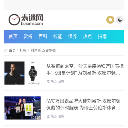
首页
赏析
百科
智能
保养
热点
指南
首页
标签
刘易斯·汉密尔顿
从赛道到太空：沙夫豪森IWC万国表携
手“北极星计划” 为刘易斯·汉密尔顿提
供宇航员飞行培训
热点动态
IWC万国表品牌大使刘易斯·汉密尔顿
佩戴的计时腕表 为瑞士劳伦斯体育公
益基金会筹得22万瑞士法郎
热点动态