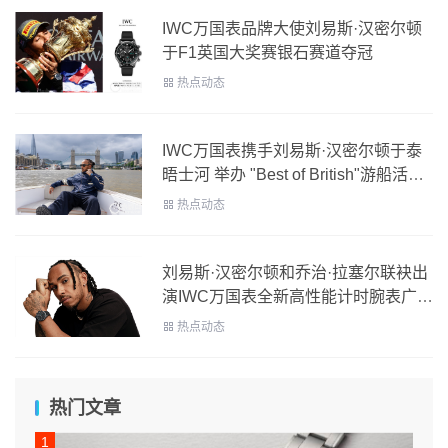
IWC万国表品牌大使刘易斯·汉密尔顿
于F1英国大奖赛银石赛道夺冠
热点动态
IWC万国表携手刘易斯·汉密尔顿于泰
晤士河 举办 "Best of British"游船活
动，庆祝双方十周年合作关系
热点动态
刘易斯·汉密尔顿和乔治·拉塞尔联袂出
演IWC万国表全新高性能计时腕表广告
活动
热点动态
热门文章